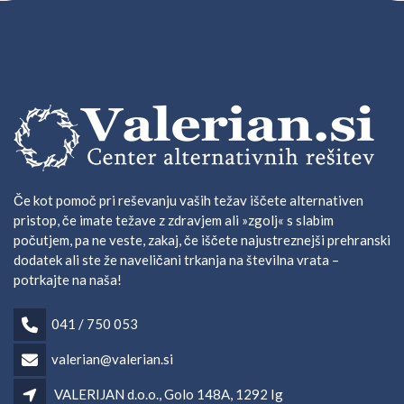
Če kot pomoč pri reševanju vaših težav iščete alternativen
pristop, če imate težave z zdravjem ali »zgolj« s slabim
počutjem, pa ne veste, zakaj, če iščete najustreznejši prehranski
dodatek ali ste že naveličani trkanja na številna vrata –
potrkajte na naša!
041 / 750 053
valerian@valerian.si
VALERIJAN d.o.o., Golo 148A, 1292 Ig