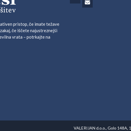
ativen pristop, če imate težave
 zakaj, če iščete najustreznejši
evilna vrata – potrkajte na
VALERIJAN d.o.o., Golo 148A, 12