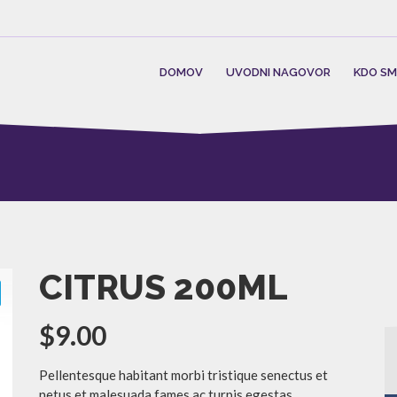
DOMOV
UVODNI NAGOVOR
KDO S
CITRUS 200ML
$
9.00
Pellentesque habitant morbi tristique senectus et
netus et malesuada fames ac turpis egestas.