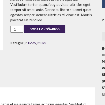
Vestibulum tortor quam, feugiat vitae, ultricies eget,
tempor sit amet, ante. Donec eu libero sit amet quam
egestas semper. Aenean ultricies mi vitae est. Mauris
V 
placerat eleifend leo.
CITRUS
DODAJ V KOŠARICO
200ml
količina
Kategoriji:
Body
,
Milks
B
H
M
P
S
S
S
U
t netus et malesuada fames ac turpis egestas. Vestibulum