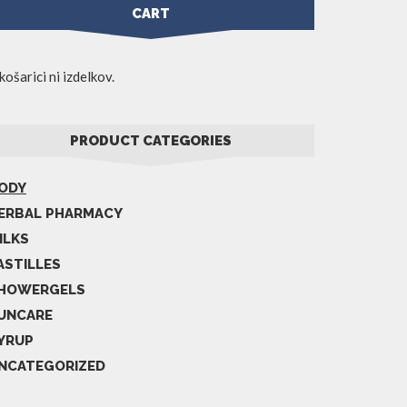
CART
košarici ni izdelkov.
PRODUCT CATEGORIES
ODY
ERBAL PHARMACY
ILKS
ASTILLES
HOWERGELS
UNCARE
YRUP
NCATEGORIZED