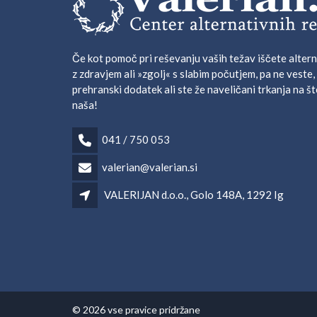
Če kot pomoč pri reševanju vaših težav iščete altern
z zdravjem ali »zgolj« s slabim počutjem, pa ne veste,
prehranski dodatek ali ste že naveličani trkanja na št
naša!
041 / 750 053
valerian@valerian.si
VALERIJAN d.o.o., Golo 148A, 1292 Ig
© 2026 vse pravice pridržane