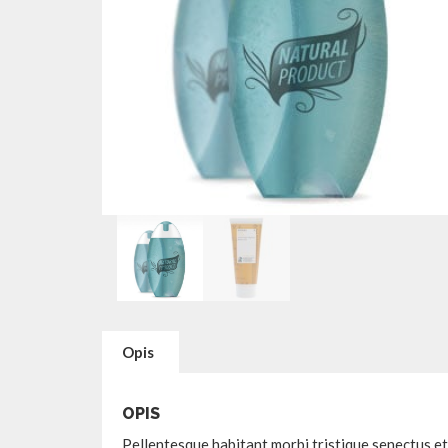
Opis
OPIS
Pellentesque habitant morbi tristique senectus e